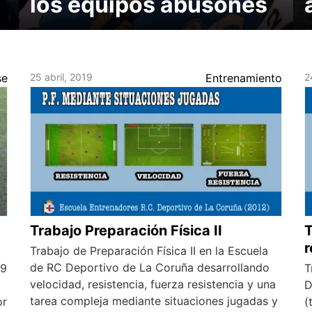
los equipos abusones
se
25 abril, 2019
Entrenamiento
2
Trabajo Preparación Física II
T
Trabajo de Preparación Física II en la Escuela
de RC Deportivo de La Coruña desarrollando
19
T
velocidad, resistencia, fuerza resistencia y una
D
tarea compleja mediante situaciones jugadas y
or
(