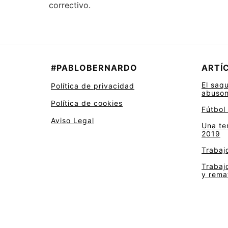
correctivo.
#PABLOBERNARDO
ARTÍ
El saq
Política de privacidad
abuso
Política de cookies
Fútbol
Aviso Legal
Una te
2019
Trabajo
Trabajo
y rema