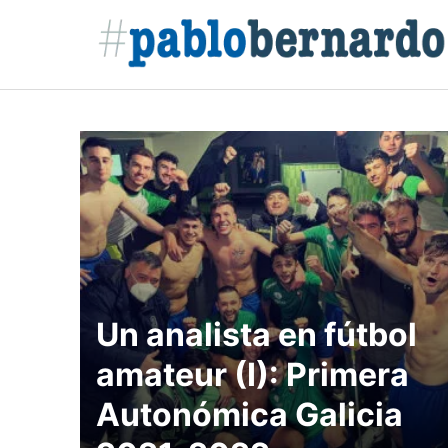
Saltar
al
contenido
Un analista en fútbol
amateur (I): Primera
Autonómica Galicia