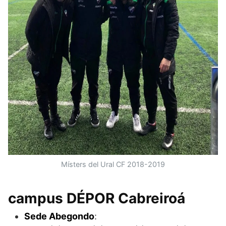
Místers del Ural CF 2018-2019
campus DÉPOR Cabreiroá
Sede Abegondo
: