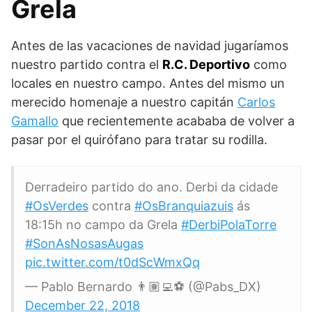
Grela
Antes de las vacaciones de navidad jugaríamos
nuestro partido contra el
R.C. Deportivo
como
locales en nuestro campo. Antes del mismo un
merecido homenaje a nuestro capitán
Carlos
Gamallo
que recientemente acababa de volver a
pasar por el quirófano para tratar su rodilla.
Derradeiro partido do ano. Derbi da cidade
#OsVerdes
contra
#OsBranquiazuis
ás
18:15h no campo da Grela
#DerbiPolaTorre
#SonAsNosasAugas
pic.twitter.com/t0dScWmxQq
— Pablo Bernardo 👨🏽‍💻⚽️ (@Pabs_DX)
December 22, 2018