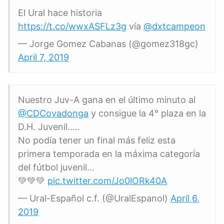
El Ural hace historia
https://t.co/wwxASFLz3g
vía
@dxtcampeon
— Jorge Gomez Cabanas (@gomez318gc)
April 7, 2019
Nuestro Juv-A gana en el último minuto al
@CDCovadonga
y consigue la 4° plaza en la
D.H. Juvenil…..
No podía tener un final más feliz esta
primera temporada en la máxima categoría
del fútbol juvenil…
💚💚💚
pic.twitter.com/Jo0lORk40A
— Ural-Español c.f. (@UralEspanol)
April 6,
2019