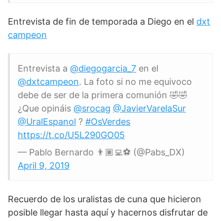
Entrevista de fin de temporada a Diego en el
dxt
campeon
Entrevista a
@diegogarcia_7
en el
@dxtcampeon
. La foto si no me equivoco
debe de ser de la primera comunión 🤣🤣
¿Que opináis
@srocag
@JavierVarelaSur
@UralEspanol
?
#OsVerdes
https://t.co/U5L290GO05
— Pablo Bernardo 👨🏽‍💻⚽️ (@Pabs_DX)
April 9, 2019
Recuerdo de los uralistas de cuna que hicieron
posible llegar hasta aquí y hacernos disfrutar de