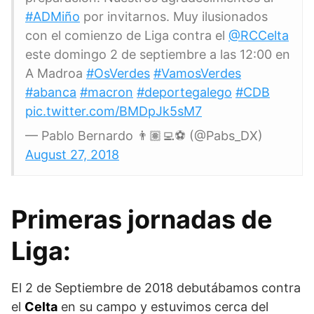
#ADMiño
por invitarnos. Muy ilusionados
con el comienzo de Liga contra el
@RCCelta
este domingo 2 de septiembre a las 12:00 en
A Madroa
#OsVerdes
#VamosVerdes
#abanca
#macron
#deportegalego
#CDB
pic.twitter.com/BMDpJk5sM7
— Pablo Bernardo 👨🏽‍💻⚽️ (@Pabs_DX)
August 27, 2018
Primeras jornadas de
Liga:
El 2 de Septiembre de 2018 debutábamos contra
el
Celta
en su campo y estuvimos cerca del