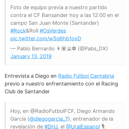
Foto de equipo previa a nuestro partido
contra el CF Bansander hoy a las 12:00 en el
campo San Juan Monte (Santander)
#Rock
&Roll
#OsVerdes
pic.twitter.com/w5q6hb1ovD
— Pablo Bernardo 👨🏽‍💻⚽️ (@Pabs_DX)
January 13, 2019
Entrevista a Diego en
Radio Fútbol Cantabria
previo a nuestro enfrentamiento con el Racing
Club de Santander
Hoy, en @RadioFutbolFCF, Diego Armando
García (
@diegogarcia_7
), entrenador de la
revelación de
#DHJ
, el
@UralEspanol
🎙: