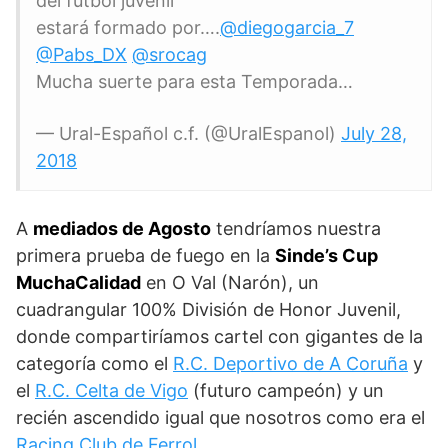
del fútbol juvenil
estará formado por….
@diegogarcia_7
@Pabs_DX
@srocag
Mucha suerte para esta Temporada…
— Ural-Español c.f. (@UralEspanol)
July 28,
2018
A
mediados de Agosto
tendríamos nuestra
primera prueba de fuego en la
Sinde’s Cup
MuchaCalidad
en O Val (Narón), un
cuadrangular 100% División de Honor Juvenil,
donde compartiríamos cartel con gigantes de la
categoría como el
R.C. Deportivo de A Coruña
y
el
R.C. Celta de Vigo
(futuro campeón) y un
recién ascendido igual que nosotros como era el
Racing Club de Ferrol
.