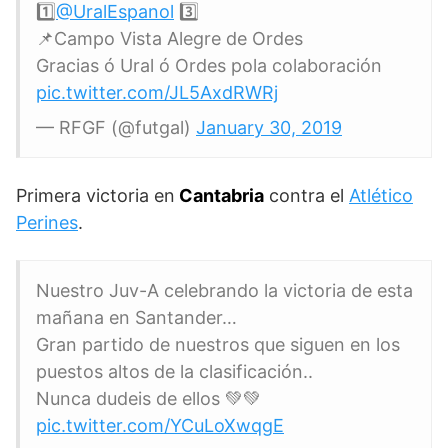
1️⃣
@UralEspanol
3️⃣
📌Campo Vista Alegre de Ordes
Gracias ó Ural ó Ordes pola colaboración
pic.twitter.com/JL5AxdRWRj
— RFGF (@futgal)
January 30, 2019
Primera victoria en
Cantabria
contra el
Atlético
Perines
.
Nuestro Juv-A celebrando la victoria de esta
mañana en Santander…
Gran partido de nuestros que siguen en los
puestos altos de la clasificación..
Nunca dudeis de ellos 💚💚
pic.twitter.com/YCuLoXwqgE