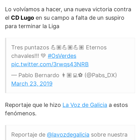
Lo volvíamos a hacer, una nueva victoria contra
el
CD Lugo
en su campo a falta de un suspiro
para terminar la Liga
Tres puntazos 💪🏽💪🏽💪🏽 Eternos
chavales!!! 💚
#OsVerdes
pic.twitter.com/3rwqs43NRB
— Pablo Bernardo 👨🏽‍💻⚽️ (@Pabs_DX)
March 23, 2019
Reportaje que le hizo
La Voz de Galicia
a estos
fenómenos.
Reportaje de
@lavozdegalicia
sobre nuestra