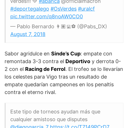
verdes!!! 💚
#abanca
@officialmacron
#deportegalego
#OsVerdes
#uralcf
pic.twitter.com/q8noAW0CO0
— Pablo Bernardo 👨🏽‍💻⚽️ (@Pabs_DX)
August 7, 2018
Sabor agridulce en
Sinde’s Cup
: empate con
remontada 3-3 contra el
Deportivo
y derrota 0-
2 con el
Racing de Ferrol
. El trofeo se lo llevarían
los celestes para Vigo tras un resultado de
empate quedarían campeones en los penaltis
contra el eterno rival.
Este tipo de torneos ayudan más que
cualquier amistoso que disputes
@diegogarcia_7
https://t.co/T7149PCrD7