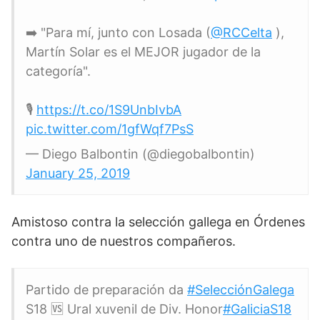
➡️ "Para mí, junto con Losada (
@RCCelta
),
Martín Solar es el MEJOR jugador de la
categoría".
🎙
https://t.co/1S9UnbIvbA
pic.twitter.com/1gfWqf7PsS
— Diego Balbontin (@diegobalbontin)
January 25, 2019
Amistoso contra la selección gallega en Órdenes
contra uno de nuestros compañeros.
Partido de preparación da
#SelecciónGalega
S18 🆚 Ural xuvenil de Div. Honor
#GaliciaS18