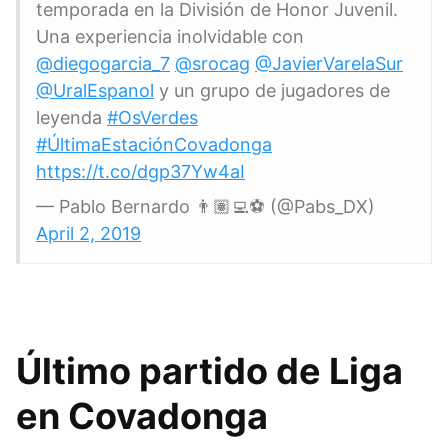
temporada en la División de Honor Juvenil.
Una experiencia inolvidable con
@diegogarcia_7
@srocag
@JavierVarelaSur
@UralEspanol
y un grupo de jugadores de
leyenda
#OsVerdes
#ÚltimaEstaciónCovadonga
https://t.co/dgp37Yw4aI
— Pablo Bernardo 👨🏽‍💻⚽️ (@Pabs_DX)
April 2, 2019
Último partido de Liga
en Covadonga