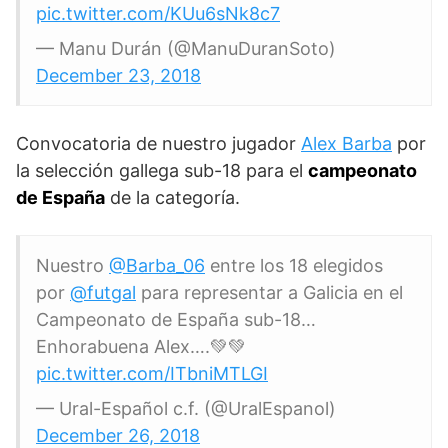
pic.twitter.com/KUu6sNk8c7
— Manu Durán (@ManuDuranSoto)
December 23, 2018
Convocatoria de nuestro jugador
Alex Barba
por
la selección gallega sub-18 para el
campeonato
de España
de la categoría.
Nuestro
@Barba_06
entre los 18 elegidos
por
@futgal
para representar a Galicia en el
Campeonato de España sub-18…
Enhorabuena Alex….💚💚
pic.twitter.com/ITbniMTLGI
— Ural-Español c.f. (@UralEspanol)
December 26, 2018