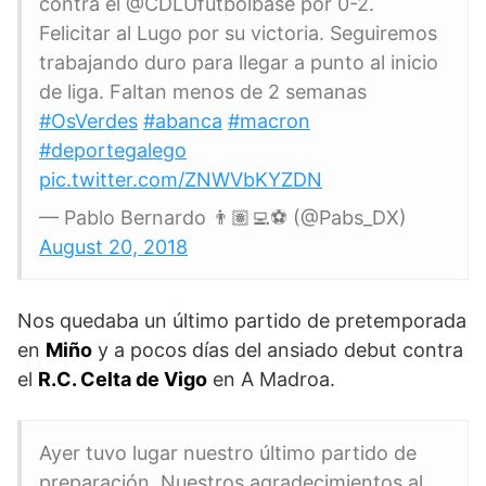
contra el @CDLUfutbolbase por 0-2.
Felicitar al Lugo por su victoria. Seguiremos
trabajando duro para llegar a punto al inicio
de liga. Faltan menos de 2 semanas
#OsVerdes
#abanca
#macron
#deportegalego
pic.twitter.com/ZNWVbKYZDN
— Pablo Bernardo 👨🏽‍💻⚽️ (@Pabs_DX)
August 20, 2018
Nos quedaba un último partido de pretemporada
en
Miño
y a pocos días del ansiado debut contra
el
R.C. Celta de Vigo
en A Madroa.
Ayer tuvo lugar nuestro último partido de
preparación. Nuestros agradecimientos al